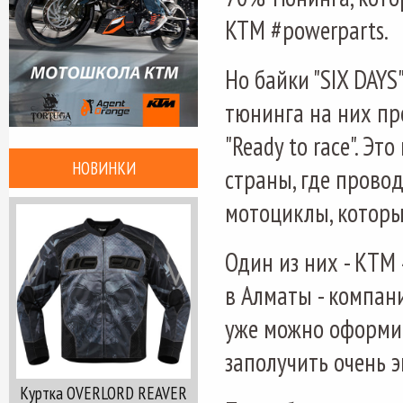
KTM
#
powerparts
.
Но байки "SIX DAYS
тюнинга на них пр
"Ready to race". Э
НОВИНКИ
страны, где провод
мотоциклы, которы
Один из них - КТМ 
в Алматы - компани
уже можно оформит
заполучить очень 
Куртка OVERLORD REAVER