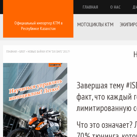
ГЛАВНАЯ
О НАС
Д
Официальный импортер КТМ в
МОТОЦИКЛЫ KTM
ЭКИПИР
Республике Казахстан
Н
ГЛАВНАЯ
>
БЛОГ
>
НОВЫЕ БАЙКИ КТМ "SIX DAYS" 2017!
Завершая тему
#
IS
факт, что каждый 
лимитированную се
Что это означает? 
70% тюнинга, кото