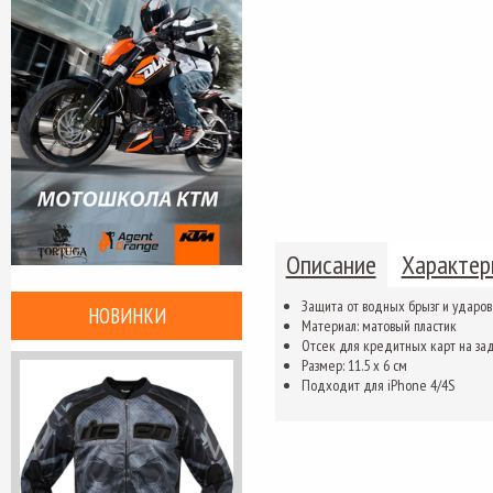
Описание
Характер
З
ащита
от
водных брызг
и ударов
НОВИНКИ
Материал:
матовый
пластик
Отсек для кредитных
карт
на за
Размер
:
11.5
х 6
см
Подходит для
iPhone
4/4S