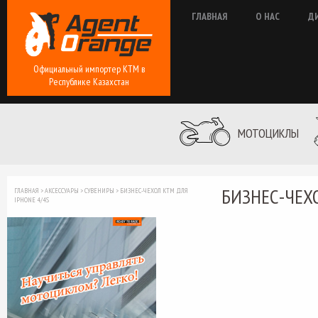
ГЛАВНАЯ
О НАС
Д
Официальный импортер КТМ в
Республике Казахстан
МОТОЦИКЛЫ
БИЗНЕС-ЧЕХ
ГЛАВНАЯ
>
АКСЕССУАРЫ
>
СУВЕНИРЫ
>
БИЗНЕС-ЧЕХОЛ KTM ДЛЯ
IPHONE 4/4S