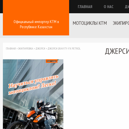
ГЛАВНАЯ
О НАС
Д
Официальный импортер КТМ в
МОТОЦИКЛЫ KTM
ЭКИПИР
Республике Казахстан
ДЖЕРСИ
ГЛАВНАЯ
>
ЭКИПИРОВКА
>
ДЖЕРСИ
>
ДЖЕРСИ GRAVITY-FX PETROL