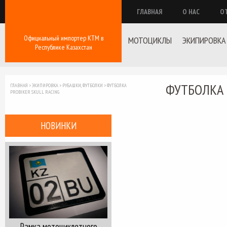
ГЛАВНАЯ
О НАС
О
Официальный импортер КТМ в
МОТОЦИКЛЫ
ЭКИПИРОВКА
Республике Казахстан
ФУТБОЛКА 
ГЛАВНАЯ
>
ЭКИПИРОВКА
>
РУБАШКИ, ФУТБОЛКИ
>
ФУТБОЛКА
PROBIKER SKULL RACING
НОВИНКИ
Рамка мотоциклетного