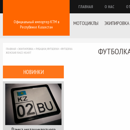
ГЛАВНАЯ
О НАС
О
Официальный импортер КТМ в
МОТОЦИКЛЫ
ЭКИПИРОВКА
Республике Казахстан
ФУТБОЛКА
ГЛАВНАЯ
>
ЭКИПИРОВКА
>
РУБАШКИ, ФУТБОЛКИ
>
ФУТБОЛКА
ЖЕНСКАЯ RACE HEART
НОВИНКИ
Рамка мотоциклетного