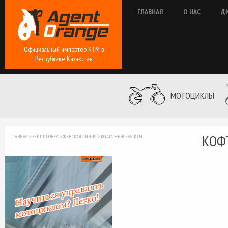
ГЛАВНАЯ
О НАС
Д
Официальный импортер КТМ в
Республике Казахстан
МОТОЦИКЛЫ
КОФ
ГЛАВНАЯ
>
ЭКИПИРОВКА
>
ЖЕНСКАЯ ЛИНИЯ
>
КОФТА ЖЕНСКАЯ КТМ