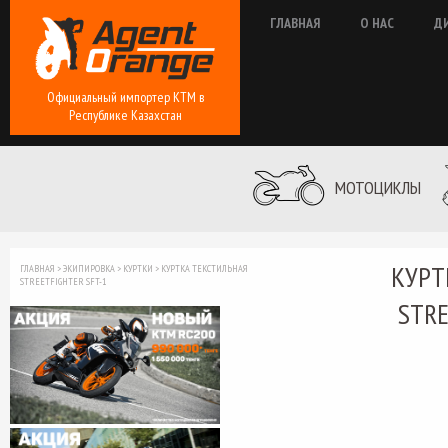
ГЛАВНАЯ
О НАС
Д
Официальный импортер КТМ в
Республике Казахстан
МОТОЦИКЛЫ
КУРТ
ГЛАВНАЯ
>
ЭКИПИРОВКА
>
КУРТКИ
>
КУРТКА ТЕКСТИЛЬНАЯ
STREETFIGHTER SFT-1
STRE