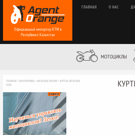
ГЛАВНАЯ
О НАС
Д
Официальный импортер КТМ в
Республике Казахстан
МОТОЦИКЛЫ
КУРТ
ГЛАВНАЯ
>
ЭКИПИРОВКА
>
ЖЕНСКАЯ ЛИНИЯ
>
КУРТКА ЖЕНСКАЯ
ICON