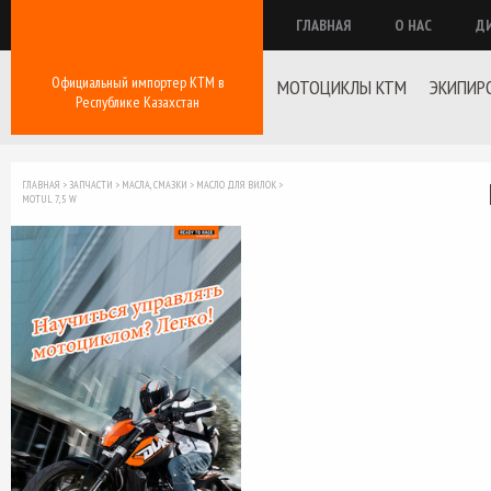
ГЛАВНАЯ
О НАС
Д
Официальный импортер КТМ в
МОТОЦИКЛЫ KTM
ЭКИПИР
Республике Казахстан
ГЛАВНАЯ
>
ЗАПЧАСТИ
>
МАСЛА, СМАЗКИ
>
МАСЛО ДЛЯ ВИЛОК
>
MOTUL 7,5 W