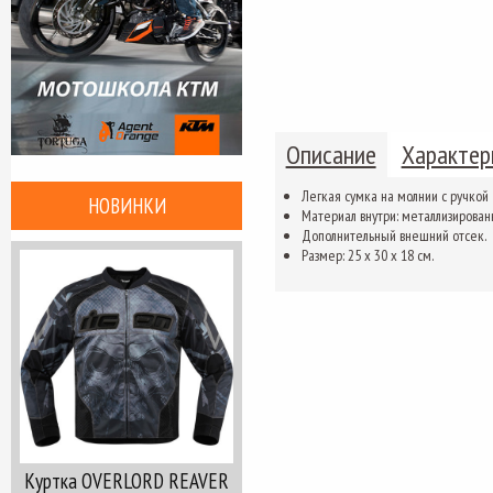
Описание
Характер
Легкая
сумка
на молнии
с
ручкой
НОВИНКИ
Материал внутри:
металлизирова
Д
ополнительный внешний
отсек
.
Размер
:
25
х 30
х 18 см
.
Куртка OVERLORD REAVER