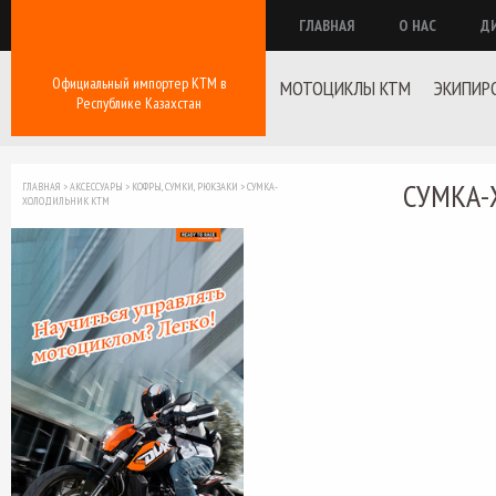
ГЛАВНАЯ
О НАС
Д
Официальный импортер КТМ в
МОТОЦИКЛЫ KTM
ЭКИПИР
Республике Казахстан
СУМКА-
ГЛАВНАЯ
>
АКСЕССУАРЫ
>
КОФРЫ, СУМКИ, РЮКЗАКИ
>
СУМКА-
ХОЛОДИЛЬНИК KTM