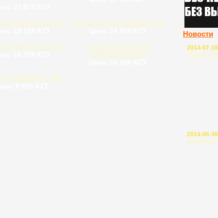
на: 21 675 KZT
тки VANUCCI RVX-2
Перчатки NEW TIME BERLIN
на: 19 125 KZT
Цена: 14 025 KZT
Новости
тки MADHEAD S10P
Перчатки MADHEAD
2014-07-18
на: 16 575 KZT
CROSS/ENDURO
AGENT ORA
Цена: 10 200 KZT
тки HIGHWAY 1 AIR
ена: 8 925 KZT
2014-06-30
Байкфест 