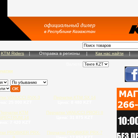
KTM Riders
|
Отправка в регионы
|
Как нас найти
|
Валюта
рчатки
тки VANUCCI RVX-3
Перчатки KTM SX 14
на: 25 000 KZT
Цена: 8 480 KZT
Перчатки KTM
Перчатки VANUCCI PROFI II
SPECTRUM 14
Цена: 31 875 KZT
ена: 7 420 KZT
тки PROBIKER PRX-
Перчатки PROBIKER PRX-7
9
Цена: 17 850 KZT