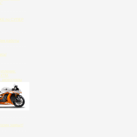
s"
KE по СУПЕР
фик работы
ись!
тупление:
 КТМ,
, аксессуары
азин закрыт!