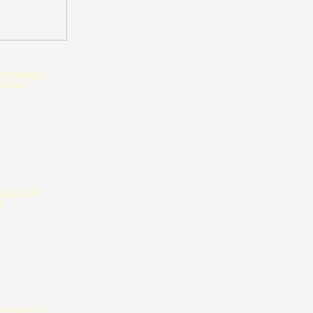
Центрально-
кольцо"
 KTM 1190
R
сообщества