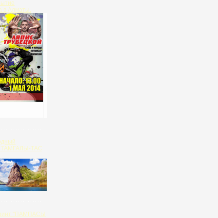
рытие
 в Алматы.
одный
ь ТАМГАЛЫ-ТАС
принт "ПАМПАСЫ