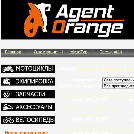
Главная
|
О компании
|
МотоТур
|
Тест-драйв
|
Раздел:
Главная
/
Экипировка
/
Пе
Сортировать по
Только производитель
Перчатки HIGHWAY 1 RETRO
Перча
Цена: 24 250 KZT
Це
Перчатки KTM RADICAL X
BLACK 14
Цена: 22 260 KZT
Ц
Перчатки VANUCCI PROFI II
Перча
Новое поступление
Цена: 31 875 KZT