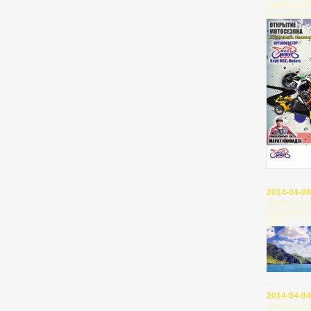
1 мая. Отк
мотосезона
2014-04-08
Междунар
фестивал
2014
2014-04-04
Эндуро-с