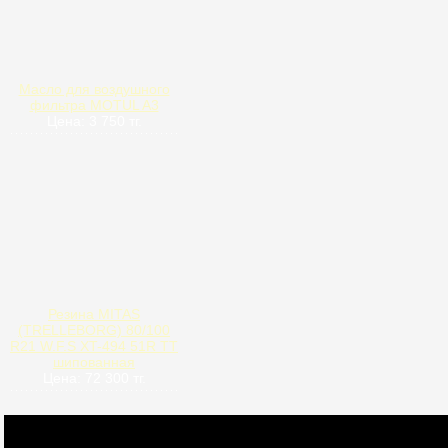
Масло для воздушного
фильтра MOTUL A3
Цена: 3 750 тг.
Резина MITAS
(TRELLEBORG) 80/100
R21 W.F.S XT-494 51R TT
шипованная
Цена: 72 300 тг.