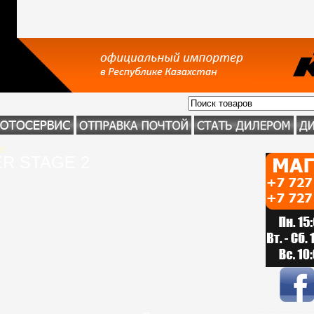
ы
R STAGE 2