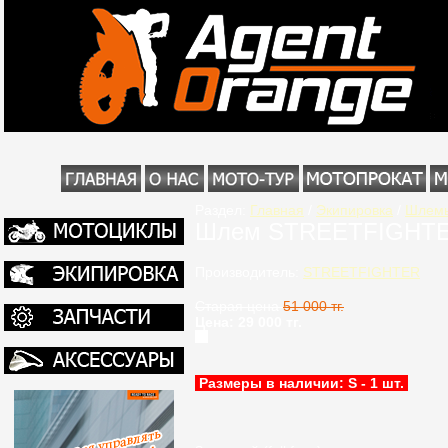
Раздел:
Главная
/
Экипировка
/
Шлем
Шлем STREETFIGHTE
Производитель:
STREETFIGHTER
Старая цена
51 000 тг.
Цена: 29 000 тг.
Размеры в наличии: S - 1 шт.