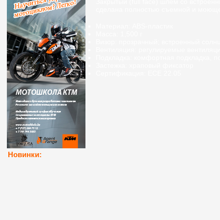
Закрытый (full face) шлем со встро
сделана полностью съемной и моющ
Материал: ABS-пластик
Масса: 1,500 г
Визор: прозрачный; встроенный солн
Вентиляция: регулируемые вентиляци
Подкладка: комфортная подкладка, 
Застежка: храповый фиксатор
Сертификация: ECE 22.05
Новинки: