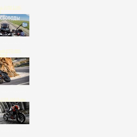
ы: KTM 1190
R
ый KTM 690
lack
 KTM 200 Duke