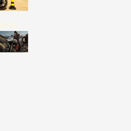
 KTM 1190
R