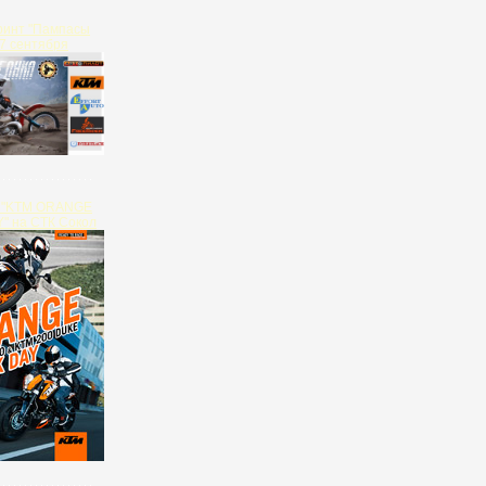
ринт "Пампасы
27 сентября
а. "KTM ORANGE
" на СТК Сокол