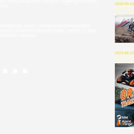
енным солнцезащитным визором. Подкладка шлема
2015-09-14
ейся.
Эндуро-сп
2015”, 26-
цезащитный визор с зеркальным затемнением
онные отверстия на подбородке, вверху и сзади
полностью съемная
2015-08-12
15 август
TRACK DAY