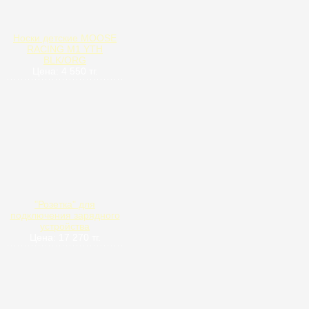
Носки детские MOOSE
RACING M1 YTH
BLK/ORG
Цена: 4 550 тг.
"Розетка" для
подключения зарядного
устройства
Цена: 17 270 тг.