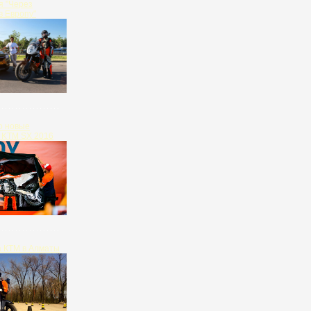
я "Через
в Европу"
о новые
 KTM SX 2016
 КТМ в Алматы