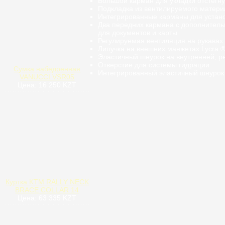
Большой карман
для укладки
отстегн
Подкладка из вентилируемого матери
Интегрированные
карманы для устано
Два передних кармана
с дополнитель
для документов
и
карты
Регулируемая вентиляция на рукавах
Липучка
на внешних
манжетах
Lycra 
Эластичный
шнурок
на внутренней
,
р
Отверстие
для
системы гидрации
Сумка набедренная
Интегрированный
эластичный
шнурок
VANUCCI VSR05
Цена: 16 250 KZT
Куртка KTM RALLY NECK
BRACE COLLAR 14
Цена: 63 335 KZT