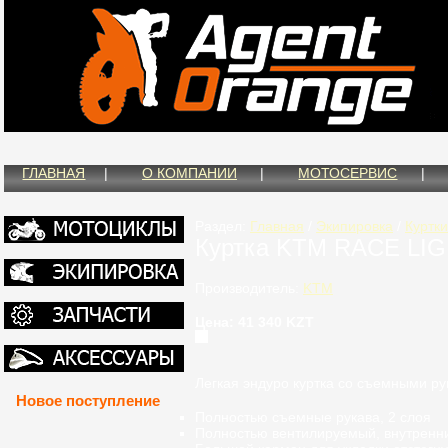
ГЛАВНАЯ
|
О КОМПАНИИ
|
МОТОСЕРВИС
|
Раздел:
Главная
/
Экипировка
/
Куртки
Куртка KTM RACE LI
Производитель:
KTM
Цена: 41 340 KZT
Легкая
эндуро
к
уртка
со съемными
ру
Новое поступление
Полностью
съемные рукава, 2 слоя
Полностью
вентилируемый, внутренни