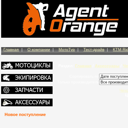
Главная
|
О компании
|
МотоТур
|
Тест-драйв
|
KTM Rid
Раздел:
Главная
/
Аксессуары
/
Ч
Сортировать по
Только производитель
Чех
Ц
Новое поступление