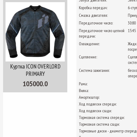
Запуск двигателя:
Элект
Коробка передач:
6-сту
Смазка двигателя:
Прину
Передаточное число:
30:80
Передаточное число цепной
15:45
передачи:
Охлаждение:
Жидко
посре
Сцепление:
Сцепл
систе
Куртка ICON OVERLORD
Система зажигания:
беско
PRIMARY
опере
105000.0
Рама:
Вилка:
Амортизатор:
Ход подвески спереди:
Ход подвески сзади:
Тормозная система спереди:
Тормозная система сзади:
Тормозные диски - диаметр спереди