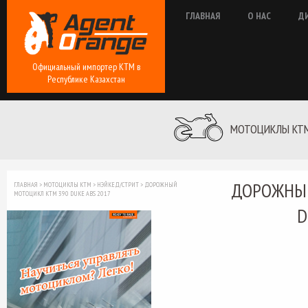
ГЛАВНАЯ
О НАС
Д
Официальный импортер КТМ в
Республике Казахстан
МОТОЦИКЛЫ KT
ДОРОЖНЫЙ
ГЛАВНАЯ
>
МОТОЦИКЛЫ KTM
>
НЭЙКЕД/СТРИТ
>
ДОРОЖНЫЙ
МОТОЦИКЛ KTM 390 DUKE ABS 2017
D