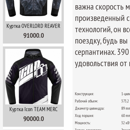
важна скорость м
произведенный с
Куртка OVERLORD REAVER
технологий, он в
91000.0
поездку, будь вы
серпантинах.
390
удовольствия от 
Конструкция:
1-цил
Рабочий объем:
373,2
Куртка Icon TEAM MERC
Диаметр цилиндра:
89 m
Ход поршня:
60 m
90000.0
Мощность:
32 кВт