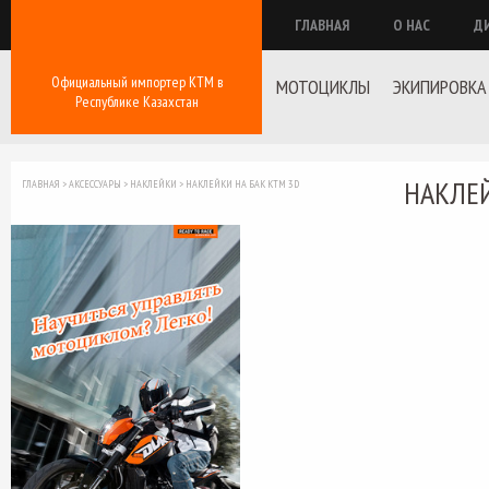
ГЛАВНАЯ
О НАС
Д
Официальный импортер КТМ в
МОТОЦИКЛЫ
ЭКИПИРОВКА
Республике Казахстан
НАКЛЕЙ
ГЛАВНАЯ
>
АКСЕССУАРЫ
>
НАКЛЕЙКИ
>
НАКЛЕЙКИ НА БАК КТМ 3D