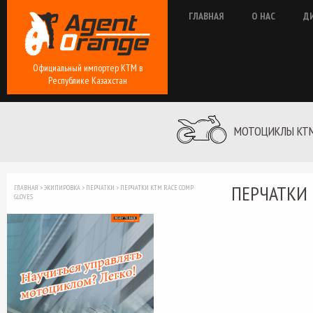
ГЛАВНАЯ
О НАС
Д
Официальный импортер КТМ в
Республике Казахстан
МОТОЦИКЛЫ KT
ПЕРЧАТКИ 
ГЛАВНАЯ
>
ЭКИПИРОВКА
>
ПЕРЧАТКИ
>
ПЕРЧАТКИ КТМ RACE COMP
GLOVES