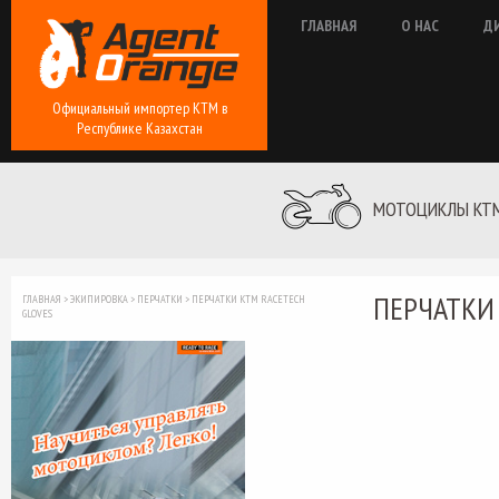
ГЛАВНАЯ
О НАС
Д
Официальный импортер КТМ в
Республике Казахстан
МОТОЦИКЛЫ KT
ПЕРЧАТКИ 
ГЛАВНАЯ
>
ЭКИПИРОВКА
>
ПЕРЧАТКИ
>
ПЕРЧАТКИ КТМ RACETECH
GLOVES