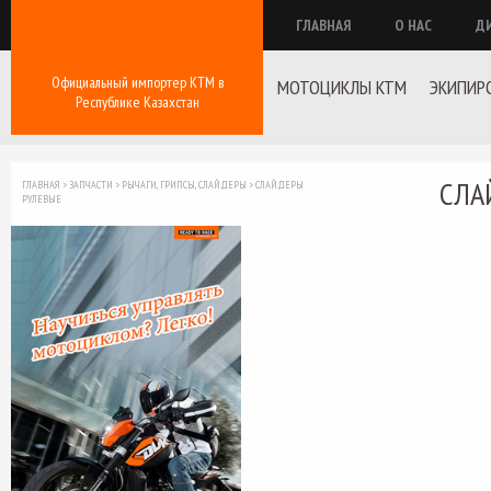
ГЛАВНАЯ
О НАС
Д
Официальный импортер КТМ в
МОТОЦИКЛЫ KTM
ЭКИПИР
Республике Казахстан
СЛА
ГЛАВНАЯ
>
ЗАПЧАСТИ
>
РЫЧАГИ, ГРИПСЫ, СЛАЙДЕРЫ
>
СЛАЙДЕРЫ
РУЛЕВЫЕ