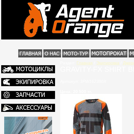
Раздел:
Главная
/
Экипировка
/
Джер
GRAVITY-FX SHIRT 
Артикул: 3PW162380X
Цена: 20 500 тг.