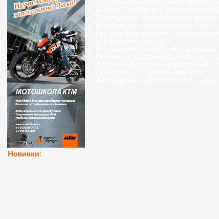
Полностью
вентилируемый, внутренни
Большой карман
для укладки
отстегн
Подкладка из вентилируемого матери
Интегрированные
карманы для устано
Два передних кармана
с дополнитель
для документов
и
карты
Регулируемая вентиляция на рукавах
Липучка
на внешних
манжетах
Lycra 
Эластичный
шнурок
на внутренней
,
р
Отверстие
для
системы гидрации
Интегрированный
эластичный
шнурок
Новинки: