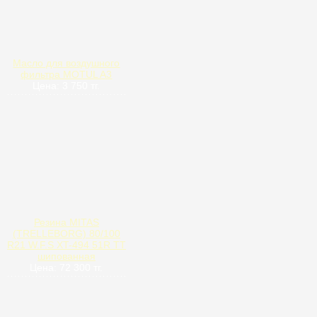
Масло для воздушного
фильтра MOTUL A3
Цена: 3 750 тг.
Резина MITAS
(TRELLEBORG) 80/100
R21 W.F.S XT-494 51R TT
шипованная
Цена: 72 300 тг.