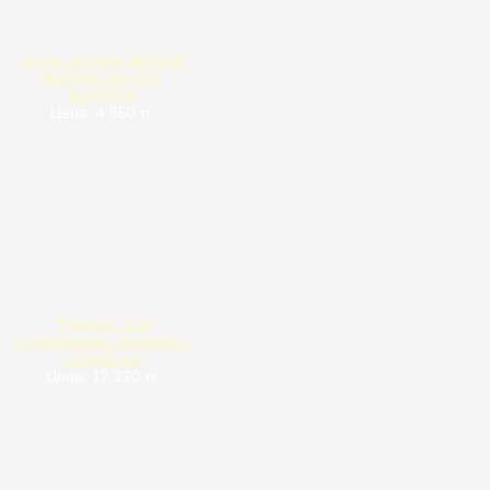
Носки детские MOOSE
RACING M1 YTH
BLK/ORG
Цена: 4 550 тг.
"Розетка" для
подключения зарядного
устройства
Цена: 17 270 тг.