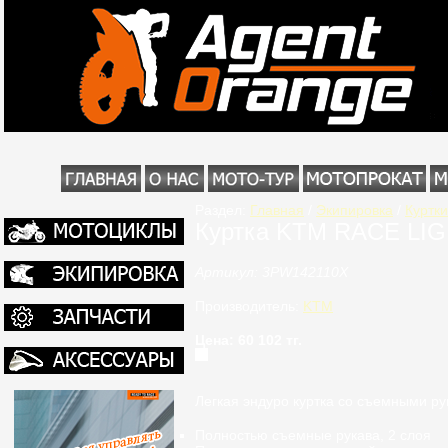
Раздел:
Главная
/
Экипировка
/
Куртки
Куртка KTM RACE LI
Артикул: 3PW142110X
Производитель:
KTM
Цена: 60 102 тг.
Легкая
эндуро
к
уртка
со съемными
ру
Полностью
съемные рукава, 2 слоя