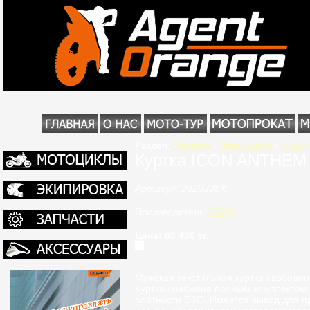
Раздел:
Главная
/
Экипировка
/
Куртки
Куртка ICON ANTHEM
Артикул: 2820338Х
Производитель:
ICON
Цена: 88 430 тг.
Мужская текстильная куртка свободно
Куртка снабжена полным комплектом з
плотности D3O. Имеется вывод для п