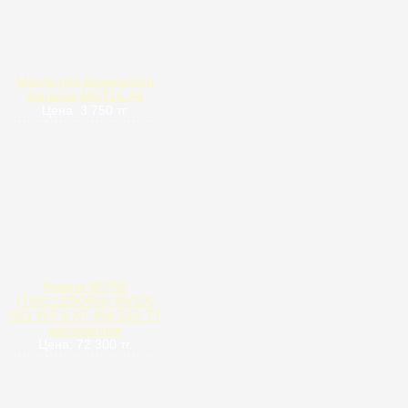
Масло для воздушного
фильтра MOTUL A3
Цена: 3 750 тг.
Резина MITAS
(TRELLEBORG) 80/100
R21 W.F.S XT-494 51R TT
шипованная
Цена: 72 300 тг.