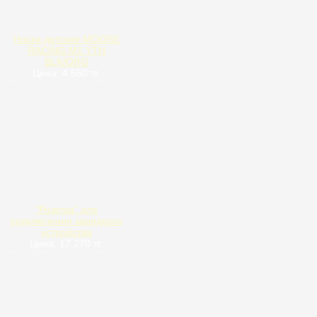
Носки детские MOOSE
RACING M1 YTH
BLK/ORG
Цена: 4 550 тг.
"Розетка" для
подключения зарядного
устройства
Цена: 17 270 тг.