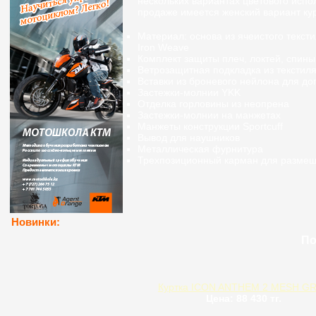
нескольких вариантах цветового испол
продаже имеется женский вариант кур
Материал: основа из ячеистого тексти
Iron Weave
Комплект защиты плеч, локтей, спины
Ветрозащитная подкладка из текстиля
Вставки из броневого нейлона для д
Застежки-молнии YKK
Отделка горловины из неопрена
Застежки-молнии на манжетах
Манжеты конструкции Sportcuff
Вывод для наушников
Металлическая фурнитура
Трехпозиционный карман для размещ
Новинки:
По
Куртка ICON ANTHEM 2 MESH G
Цена: 88 430 тг.