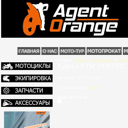
Раздел:
Главная
/
Экипировка
/
Куртк
Куртка KTM VENTED
Артикул: 3PW151120X
Производитель:
KTM
Цена: 63 170 тг.