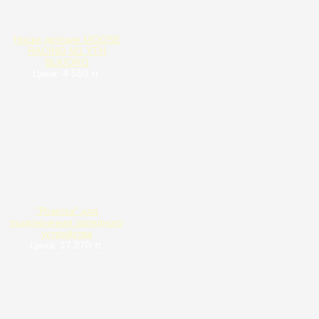
Носки детские MOOSE
RACING M1 YTH
BLK/ORG
Цена: 4 550 тг.
"Розетка" для
подключения зарядного
устройства
Цена: 17 270 тг.