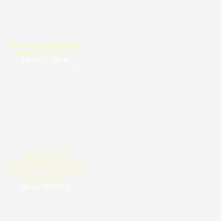
Масло для воздушного
фильтра MOTUL A3
Цена: 3 750 тг.
Резина MITAS
(TRELLEBORG) 80/100
R21 W.F.S XT-494 51R TT
шипованная
Цена: 72 300 тг.