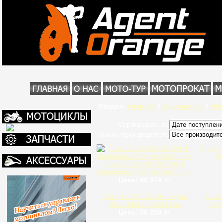
Раздел:
Главная
/
Экипировка
/
Оч
Сортировать по
Только производитель
Очки 
Si
Очки 100% RACECRAFT
Mandarina 2 Mirror Gold Lens
Цена: 49 374 тг.
Очки 100% ACCURI Skylar
Очки
Black Mirror Gold Lens
Cry
Цена: 38 259 тг.