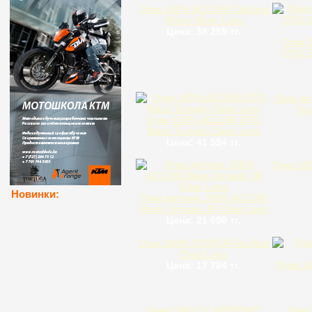
Очки 100% ACCURI Caltrans
Mirror Silver Lens
Цена: 38 259 тг.
Очки 
OTG S
Очки де
Tra
Очки 100% ACCURI OTG
Black Tornado Clear Lens
Цена: 41 594 тг.
Очки 10
Новинки:
Очки детские 100% ACCURI
Black Tornado JR Clear Lens
Цена: 21 650 тг.
Очки 100% STRATA Fire Red
Clear Lens
Очки 1
Цена: 17 784 тг.
Очки OAKLEY AIRBRAKE
Очки