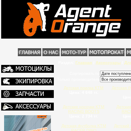
Раздел:
Главная
/
Аксессуары
/
Дл
Сортировать по
Только производитель
Детская поилка KTM
Детская б
Цена: 4 648 тг.
Цена
Детские носочки KTM
Детски
RACING BOOTS
RAC
Цена: 2 734 тг.
Цена
Детская футболка KTM
Детский
RACER DINO