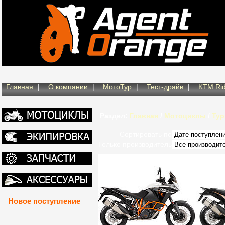
Главная
|
О компании
|
МотоТур
|
Тест-драйв
|
KTM Rid
Раздел:
Главная
/
Мотоциклы
/
Тур
Сортировать по
Только производитель
Новое поступление