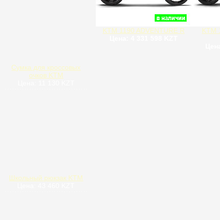
KTM 1190 ADVENTURE R
KTM 
Цена: 4 331 598 KZT
Цена
Сумка для кроссовых
очков KTM
Цена: 11 130 KZT
Школьный рюкзак KTM
Цена: 43 460 KZT