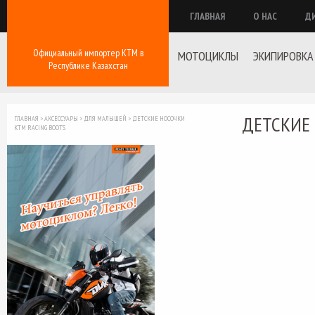
ГЛАВНАЯ
О НАС
Д
Официальный импортер КТМ в
МОТОЦИКЛЫ
ЭКИПИРОВКА
Республике Казахстан
ДЕТСКИЕ 
ГЛАВНАЯ
>
АКСЕССУАРЫ
>
ДЛЯ МАЛЫШЕЙ
>
ДЕТСКИЕ НОСОЧКИ
KTM RACING BOOTS