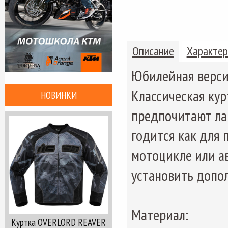
Описание
Характер
Юбилейная верс
Классическая ку
НОВИНКИ
предпочитают лак
годится как для 
мотоцикле или а
установить допо
Материал:
Куртка OVERLORD REAVER