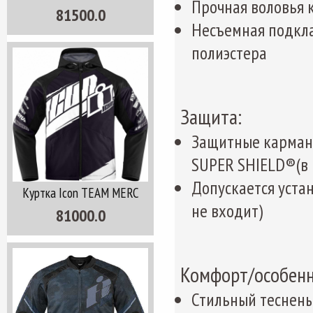
Прочная воловья
81500.0
Несъемная подкла
полиэстера
Защита:
Защитные карман
SUPER SHIELD®(в 
Допускается уста
Куртка Icon TEAM MERC
не входит)
81000.0
Комфорт/особенн
Стильный теснены