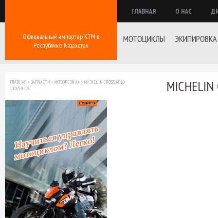
ГЛАВНАЯ
О НАС
Д
Официальный импортер КТМ в
МОТОЦИКЛЫ
ЭКИПИРОВКА
Республике Казахстан
MICHELIN 
ГЛАВНАЯ
>
ЗАПЧАСТИ
>
МОТОРЕЗИНА
>
MICHELIN CROSS AC10
110/90-19